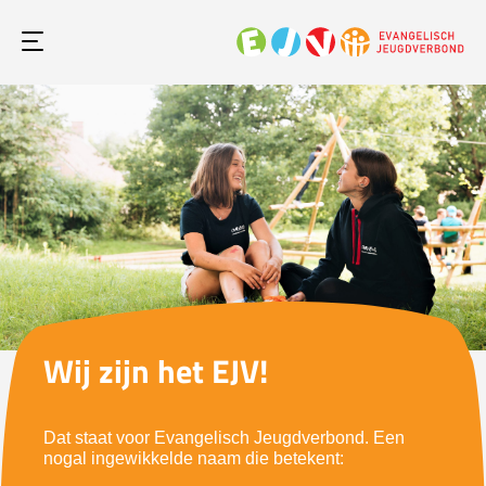
Wij zijn het EJV!
Dat staat voor Evangelisch Jeugdverbond. Een
nogal ingewikkelde naam die betekent: