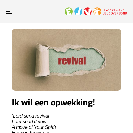
Ik wil een opwekking!
‘Lord send revival
Lord send it now
A move of Your Spirit
Heaven break out