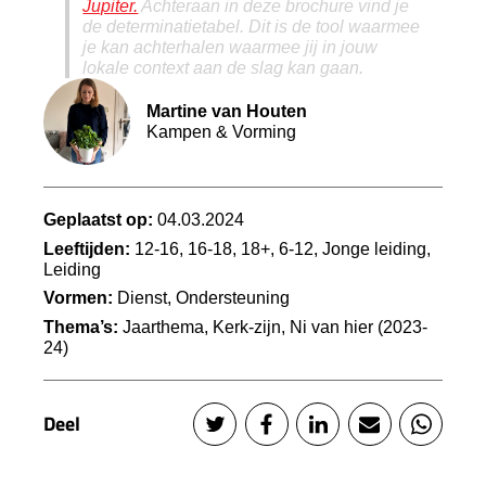
Jupiter.
Achteraan in deze brochure vind je
de determinatietabel. Dit is de tool waarmee
je kan achterhalen waarmee jij in jouw
lokale context aan de slag kan gaan.
Martine van Houten
Kampen & Vorming
Geplaatst op:
04.03.2024
Leeftijden:
12-16, 16-18, 18+, 6-12, Jonge leiding,
Leiding
Vormen:
Dienst, Ondersteuning
Thema’s:
Jaarthema, Kerk-zijn, Ni van hier (2023-
24)
Deel