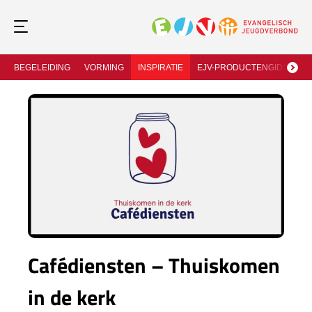
BEGELEIDING
VORMING
INSPIRATIE
EJV-PRODUCTENGIDS
J
Cafédiensten – Thuiskomen
in de kerk