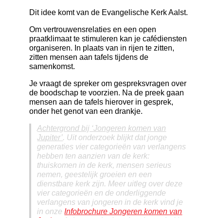
Dit idee komt van de Evangelische Kerk Aalst.
Om
vertrouwensrelaties
en een
open
praatklimaat
te stimuleren kan je cafédiensten
organiseren. In plaats van in rijen te zitten,
zitten mensen aan tafels tijdens de
samenkomst.
Je vraagt de spreker om gespreksvragen over
de boodschap te voorzien. Na de preek gaan
mensen aan de tafels hierover in gesprek,
onder het genot van een drankje.
Achtergrond bij ‘Jongeren komen van
Jupiter’
. Uit onderzoek blijkt dat jonge
generaties vier categorieën van verlangens
hebben ten aanzien van de kerk:
thuiskomen in de kerk, mensen serieus
nemen, geestelijk groeien en een
dienstbare kerk zijn. Meer uitleg over deze
vier categorieën en de onderliggende
verlangens van jongeren in de kerk vind je
in onze
Infobrochure Jongeren komen van