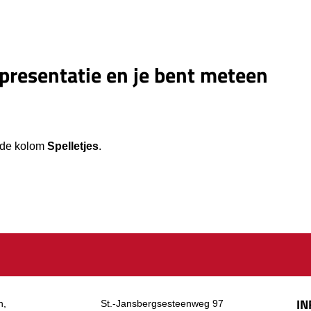
resentatie en je bent meteen
 de kolom
Spelletjes
.
IN
n,
St.-Jansbergsesteenweg 97