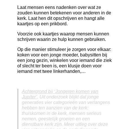
Laat mensen eens nadenken over wat ze
zouden kunnen betekenen voor anderen in de
kerk. Laat hen dit opschrijven en hangt alle
kaartjes op een prikbord.
Voorzie ook kaartjes waarop mensen kunnen
schrijven waarin ze hulp kunnen gebruiken.
Op die manier stimuleer je
zorgen voor elkaar:
koken voor een jonge moeder, babysitten bij
een jong gezin, winkelen voor iemand die ziek
of slecht ter been is, een klusje doen voor
iemand met twee linkerhanden,…
Achtergrond bij ‘Jongeren komen van
Jupiter’
. Uit onderzoek blijkt dat jonge
generaties vier categorieën van verlangens
hebben ten aanzien van de kerk:
thuiskomen in de kerk, mensen serieus
nemen, geestelijk groeien en een
dienstbare kerk zijn. Meer uitleg over deze