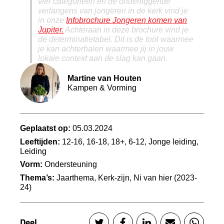
vier categorieën en de onderliggende
verlangens van jongeren in de kerk vind je
in onze
Infobrochure Jongeren komen van
Jupiter.
Achteraan in deze brochure vind je
de determinatietabel. Dit is de tool waarmee
je kan achterhalen waarmee jij in jouw
lokale context aan de slag kan gaan.
Martine van Houten
Kampen & Vorming
Geplaatst op:
05.03.2024
Leeftijden:
12-16, 16-18, 18+, 6-12, Jonge leiding,
Leiding
Vorm:
Ondersteuning
Thema’s:
Jaarthema, Kerk-zijn, Ni van hier (2023-
24)
Deel