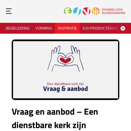
BEGELEIDING
VORMING
INSPIRATIE
EJV-PRODUCTENGIDS
J
Vraag en aanbod – Een
dienstbare kerk zijn