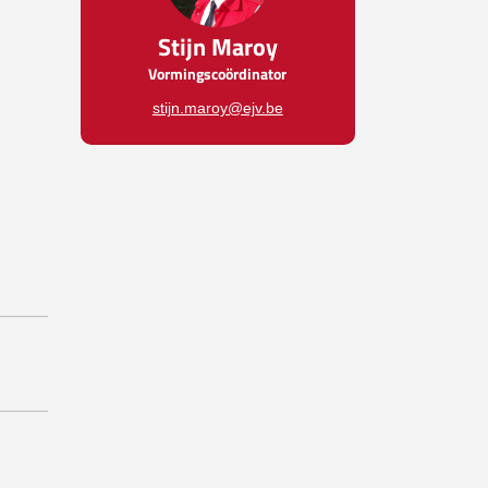
Stijn Maroy
Vormingscoördinator
stijn.maroy@ejv.be