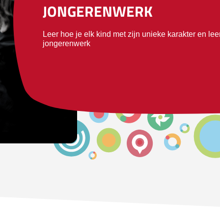
JONGERENWERK
Leer hoe je elk kind met zijn unieke karakter en leer
jongerenwerk