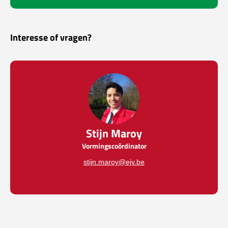
Interesse of vragen?
Stijn Maroy
Vormingscoördinator
stijn.maroy@ejv.be