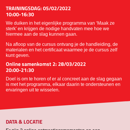
TRAININGSDAG: 05/02/2022
10:00-16:30
We duiken in het eigenlijke programma van ‘Maak ze
sterk’ en krijgen de nodige handvaten mee hoe we
hiermee aan de slag kunnen gaan.
Na afloop van de cursus ontvang je de handleiding, de
materialen en het certificaat waarmee je de cursus zelf
kunt geven.
Online samenkomst 2: 28/03/2022
20:00-21:30
Doel is om te horen of er al concreet aan de slag gegaan
is met het programma, elkaar daarin te ondersteunen en
ervaringen uit te wisselen.
DATA & LOCATIE