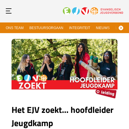
ONS TEAM
BESTUURSORGAAN
INTEGRITEIT
NIEUWS
LIDMAA
Het EJV zoekt… hoofdleider
Jeugdkamp