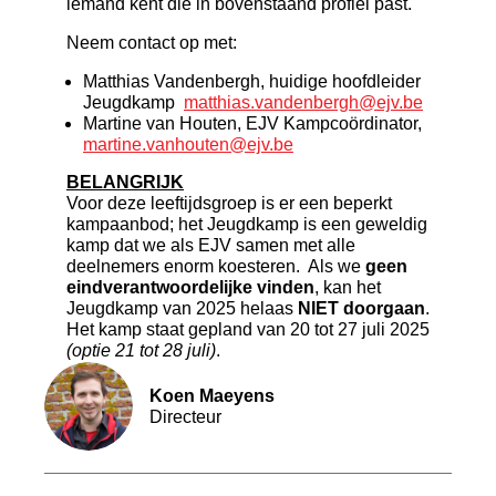
iemand kent die in bovenstaand profiel past.
Neem contact op met:
Matthias Vandenbergh, huidige hoofdleider
Jeugdkamp
matthias.vandenbergh@ejv.be
Martine van Houten, EJV Kampcoördinator,
martine.vanhouten@ejv.be
BELANGRIJK
Voor deze leeftijdsgroep is er een beperkt
kampaanbod; het Jeugdkamp is een geweldig
kamp dat we als EJV samen met alle
deelnemers enorm koesteren. Als we
geen
eindverantwoordelijke vinden
, kan het
Jeugdkamp van 2025 helaas
NIET doorgaan
.
Het kamp staat gepland van 20 tot 27 juli 2025
(optie 21 tot 28 juli)
.
Koen Maeyens
Directeur