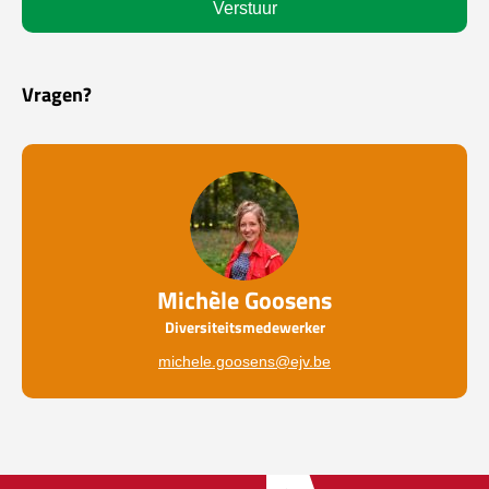
Vragen?
Michèle Goosens
Diversiteitsmedewerker
michele.goosens@ejv.be