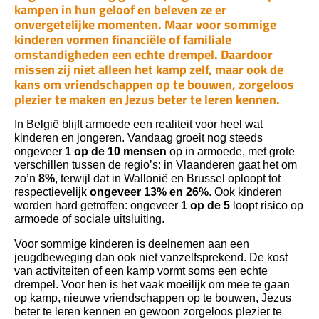
kampen in hun geloof en beleven ze er
onvergetelijke momenten. Maar voor sommige
kinderen vormen financiële of familiale
omstandigheden een echte drempel. Daardoor
missen zij niet alleen het kamp zelf, maar ook de
kans om vriendschappen op te bouwen, zorgeloos
plezier te maken en Jezus beter te leren kennen.
In België blijft armoede een realiteit voor heel wat
kinderen en jongeren. Vandaag groeit nog steeds
ongeveer
1 op de 10 mensen
op in armoede, met grote
verschillen tussen de regio’s: in Vlaanderen gaat het om
zo’n
8%
, terwijl dat in Wallonië en Brussel oploopt tot
respectievelijk
ongeveer 13% en 26%
. Ook kinderen
worden hard getroffen: ongeveer
1 op de 5
loopt risico op
armoede of sociale uitsluiting.
Voor sommige kinderen is deelnemen aan een
jeugdbeweging dan ook niet vanzelfsprekend. De kost
van activiteiten of een kamp vormt soms een echte
drempel. Voor hen is het vaak moeilijk om mee te gaan
op kamp, nieuwe vriendschappen op te bouwen, Jezus
beter te leren kennen en gewoon zorgeloos plezier te