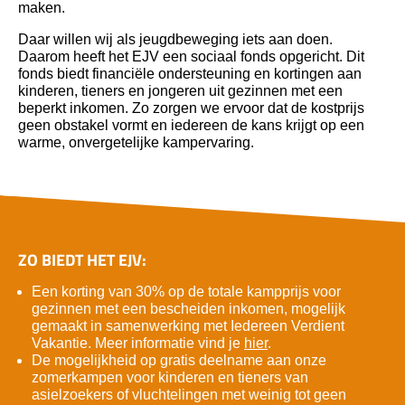
maken.
Daar willen wij als jeugdbeweging iets aan doen.
Daarom heeft het EJV een sociaal fonds opgericht. Dit
fonds biedt financiële ondersteuning en kortingen aan
kinderen, tieners en jongeren uit gezinnen met een
beperkt inkomen. Zo zorgen we ervoor dat de kostprijs
geen obstakel vormt en iedereen de kans krijgt op een
warme, onvergetelijke kampervaring.
ZO BIEDT HET EJV:
Een korting van 30% op de totale kampprijs voor
gezinnen met een bescheiden inkomen, mogelijk
gemaakt in samenwerking met Iedereen Verdient
Vakantie. Meer informatie vind je
hier
.
De mogelijkheid op gratis deelname aan onze
zomerkampen voor kinderen en tieners van
asielzoekers of vluchtelingen met weinig tot geen