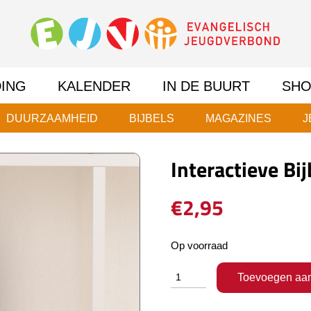
DING
KALENDER
IN DE BUURT
SHO
DUURZAAMHEID
BIJBELS
MAGAZINES
J
Interactieve Bij
€
2,95
Op voorraad
Interactieve
Toevoegen aa
Bijbel
aantal