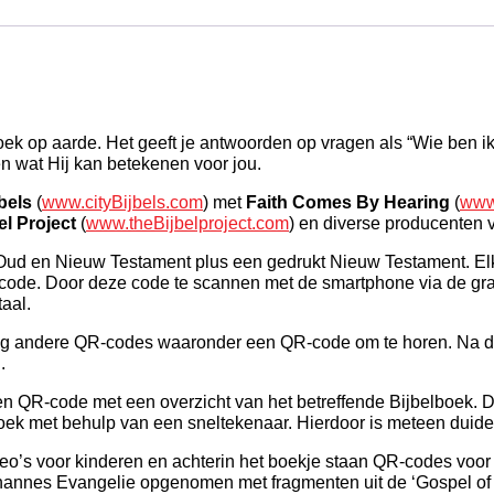
oek op aarde. Het geeft je antwoorden op vragen als “Wie ben i
n wat Hij kan betekenen voor jou.
jbels
(
www.cityBijbels.com
) met
Faith Comes By Hearing
(
www
el Project
(
www.theBijbelproject.com
) en diverse producenten 
al Oud en Nieuw Testament plus een gedrukt Nieuw Testament. El
ode. Door deze code te scannen met de smartphone via de gratis
aal.
nog andere QR-codes waaronder een QR-code om te horen. Na d
.
en QR-code met een overzicht van het betreffende Bijbelboek.
boek met behulp van een sneltekenaar. Hierdoor is meteen duidel
o’s voor kinderen en achterin het boekje staan QR-codes voor
hannes Evangelie opgenomen met fragmenten uit de ‘Gospel of J