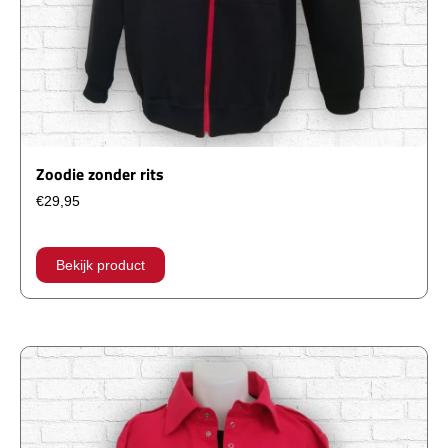
Zoodie zonder rits
€
29,95
Dit
product
Bekijk product
heeft
meerdere
variaties.
Deze
optie
kan
gekozen
worden
op