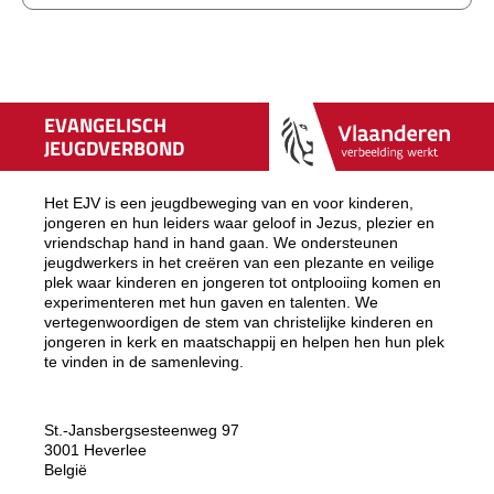
meerdere
variaties.
Deze
optie
kan
gekozen
EVANGELISCH
worden
JEUGDVERBOND
op
de
productpagina
Het EJV is een jeugdbeweging van en voor kinderen,
jongeren en hun leiders waar geloof in Jezus, plezier en
vriendschap hand in hand gaan. We ondersteunen
jeugdwerkers in het creëren van een plezante en veilige
plek waar kinderen en jongeren tot ontplooiing komen en
experimenteren met hun gaven en talenten. We
vertegenwoordigen de stem van christelijke kinderen en
jongeren in kerk en maatschappij en helpen hen hun plek
te vinden in de samenleving.
St.-Jansbergsesteenweg 97
3001 Heverlee
België