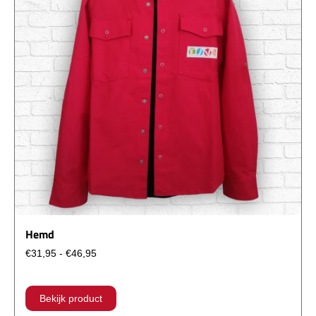
de
productpagina
Hemd
Prijsklasse:
€
31,95
-
€
46,95
€31,95
tot
Dit
€46,95
product
Bekijk product
heeft